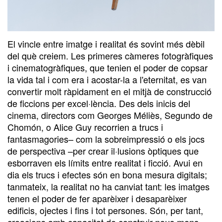
El vincle entre imatge i realitat és sovint més dèbil
del què creiem. Les primeres càmeres fotogràfiques
i cinematogràfiques, que tenien el poder de copsar
la vida tal i com era i acostar-la a l'eternitat, es van
convertir molt ràpidament en el mitjà de construcció
de ficcions per excel·lència. Des dels inicis del
cinema, directors com Georges Méliès, Segundo de
Chomón, o Alice Guy recorrien a trucs i
fantasmagories– com la sobreimpressió o els jocs
de perspectiva –per crear il·lusions òptiques que
esborraven els límits entre realitat i ficció. Avui en
dia els trucs i efectes són en bona mesura digitals;
tanmateix, la realitat no ha canviat tant: les imatges
tenen el poder de fer aparèixer i desaparèixer
edificis, ojectes i fins i tot persones. Són, per tant,
creacions amb capacitat de construir nous mons,